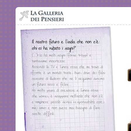
Il nostro futuro e l'isola che non c'è:
chi ci ha rubato i sogni?
[...] Io ho molti sogni (forse troppi) e
tantissime incertezze.
Accendo la TV e l'unica cosa che mi trovo di
fronte è un mondo triste, buio, dove dei falsi
cercano di illuderci che se li seguiamo avremo
un futuro ricco e felice....
Ho molta paura di crescere e l'unica cosa
che vorrei, è scappare nell'isola che non c'è
e rimanere piccolo senza responsabilità con i
miei amici e non avere mai bisogno di fare
scelte difficili.