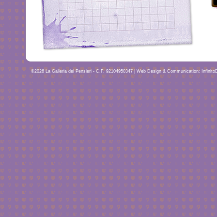
©2026 La Galleria dei Pensieri - C.F. 92104950347 |
Web Design
&
Communication
:
Infinit